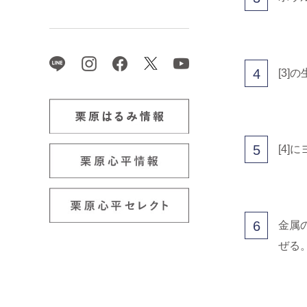
4
[3
5
[4
6
金属
ぜる