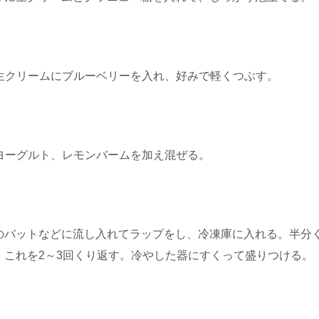
]の生クリームにブルーベリーを入れ、好みで軽くつぶす。
]にヨーグルト、レモンバームを加え混ぜる。
のバットなどに流し入れてラップをし、冷凍庫に入れる。半分
。これを2～3回くり返す。冷やした器にすくって盛りつける。