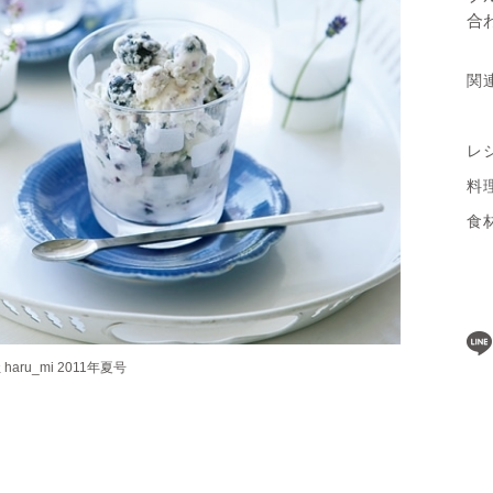
合
関
レ
料
食
ru_mi 2011年夏号