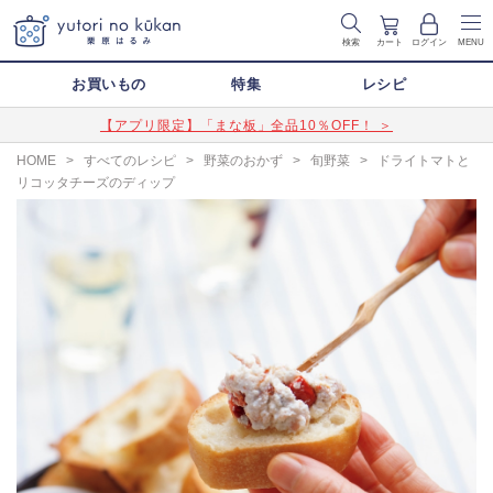
検索
カート
ログイン
MENU
お買いもの
特集
レシピ
【アプリ限定】「まな板」全品10％OFF！ ＞
HOME
>
すべてのレシピ
>
野菜のおかず
>
旬野菜
>
ドライトマトと
リコッタチーズのディップ