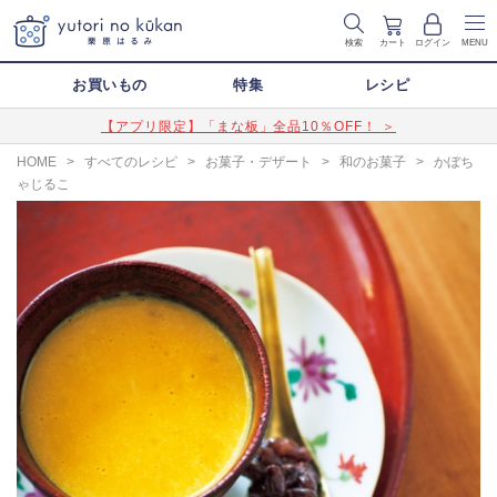
検索
カート
ログイン
MENU
お買いもの
特集
レシピ
【アプリ限定】「まな板」全品10％OFF！ ＞
HOME
>
すべてのレシピ
>
お菓子・デザート
>
和のお菓子
>
かぼち
ゃじるこ