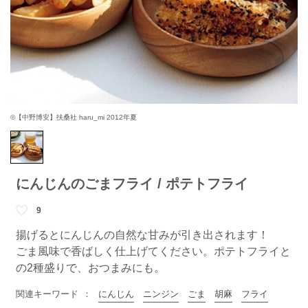
©【中野博安】扶桑社 haru_mi 2012年夏
にんじんのごまフライ / ポテトフライ
9
揚げるとにんじんの自然な甘みが引き出されます！
ごま風味で香ばしく仕上げてください。ポテトフライと
の2種盛りで、おつまみにも。
関連キーワード
にんじん
ニンジン
ごま
胡麻
フライ