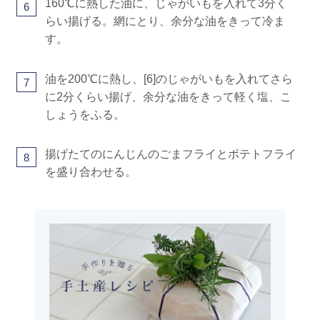
160℃に熱した油に、じゃがいもを入れて3分く
6
らい揚げる。網にとり、余分な油をきって冷ま
す。
油を200℃に熱し、[6]のじゃがいもを入れてさら
7
に2分くらい揚げ、余分な油をきって軽く塩、こ
しょうをふる。
揚げたてのにんじんのごまフライとポテトフライ
8
を盛り合わせる。