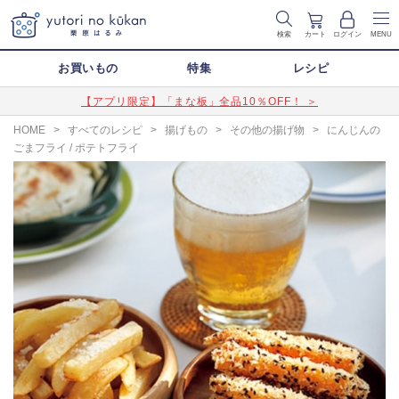
検索
カート
ログイン
MENU
お買いもの
特集
レシピ
【アプリ限定】「まな板」全品10％OFF！ ＞
HOME
>
すべてのレシピ
>
揚げもの
>
その他の揚げ物
>
にんじんの
ごまフライ / ポテトフライ