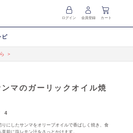
ログイン
会員登録
カート
シピ
ら ＞
サンマのガーリックオイル焼
き
4
切りにしたサンマをオリーブオイルで香ばしく焼き、食
る直前に塩レモン汁をさっとかけます。