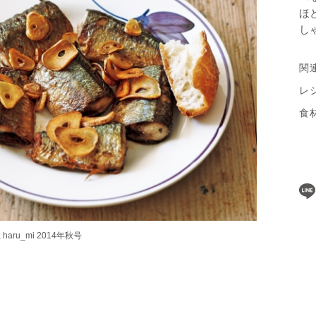
ほ
し
関
レ
食
ru_mi 2014年秋号