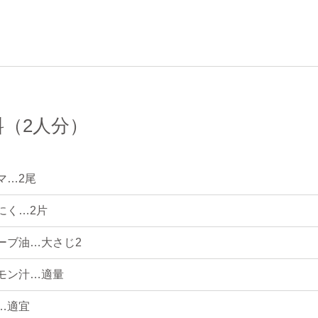
料（2人分）
マ…2尾
にく…2片
ーブ油…大さじ2
モン汁…適量
…適宜