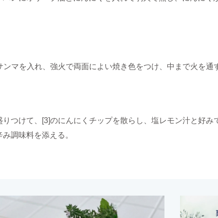
。
]にサンマを入れ、強火で両面によい焼き色をつけ、中まで火を通
盛りつけて、[3]のにんにくチップを散らし、塩レモン汁と好
辛み調味料を添える。