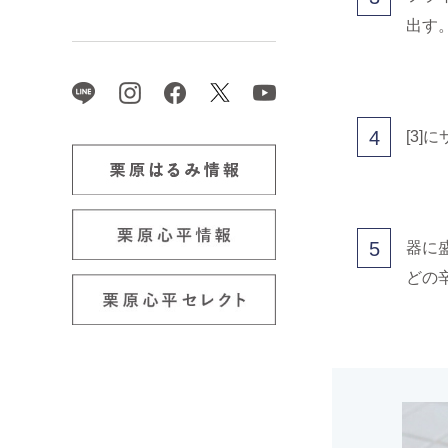
出す
4
[3
5
器に
どの