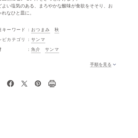
どよい塩気のある、まろやかな酸味が食欲をそそり、お
ゃれなひと皿に。
連キーワード
おつまみ
秋
シピカテゴリ
サンマ
材
魚介
サンマ
手順を見る