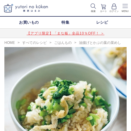
検索
カート
ログイン
MENU
お買いもの
特集
レシピ
【アプリ限定】「まな板」全品10％OFF！ ＞
HOME
>
すべてのレシピ
>
ごはんもの
>
油揚げとかぶの葉の菜めし