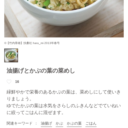
©【竹内章雄】扶桑社 haru_mi 2013年春号
油揚げとかぶの葉の菜めし
16
緑鮮やかで栄養のあるかぶの葉は、菜めしにして使いき
りましょう。
ゆでたかぶの葉は水気をさらしのふきんなどでていねい
に絞ってごはんに混ぜます。
関連キーワード
油揚げ
かぶ
かぶの葉
ごはん