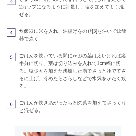
3
2カップになるように計量し、塩を加えてよく混
ぜる。
炊飯器に米を入れ、油揚げをのせ[3]を注いで炊飯
4
器で炊く。
ごはんを炊いている間にかぶの茎は太いければ縦
5
半分に切り、葉は切り込みを入れて1cm幅に切
る。塩少々を加えた沸騰した湯でさっとゆでてざ
るに上げ、冷めたらさらしなどで水気をかたく絞
る。
ごはんが炊きあがったら[5]の葉を加えてさっくり
6
と混ぜる。