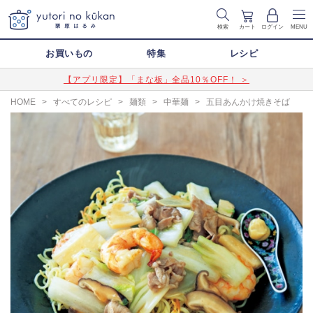
検索
カート
ログイン
MENU
お買いもの
特集
レシピ
【アプリ限定】「まな板」全品10％OFF！ ＞
HOME
>
すべてのレシピ
>
麺類
>
中華麺
>
五目あんかけ焼きそば