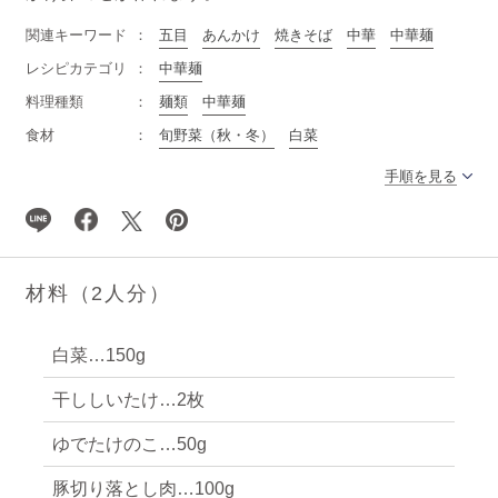
関連キーワード
五目
あんかけ
焼きそば
中華
中華麺
レシピカテゴリ
中華麺
料理種類
麺類
中華麺
食材
旬野菜（秋・冬）
白菜
手順を見る
材料（2人分）
白菜…150g
干ししいたけ…2枚
ゆでたけのこ…50g
豚切り落とし肉…100g