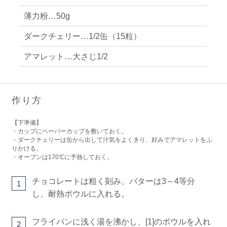
薄力粉…50g
ダークチェリー…1/2缶（15粒）
アマレット…大さじ1/2
作り方
【下準備】
・カップにペーパーカップを敷いておく。
・ダークチェリーは缶から出して汁気をよくきり、好みでアマレットをふ
りかける。
・オーブンは170℃に予熱しておく。
チョコレートは粗く刻み、バターは3～4等分
1
し、耐熱ボウルに入れる。
フライパンに浅く湯を沸かし、[1]のボウルを入れ
2