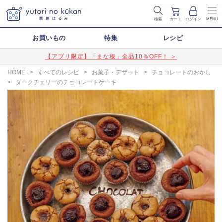
検索
カート
ログイン
MENU
お買いもの
特集
レシピ
【アプリ限定】「まな板」全品10％OFF！ ＞
HOME
>
すべてのレシピ
>
お菓子・デザート
>
チョコレートのおかし
>
ダークチェリーのチョコレートケーキ