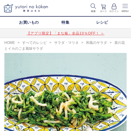
検索
カート
ログイン
MENU
お買いもの
特集
レシピ
【アプリ限定】「まな板」全品10％OFF！ ＞
HOME
>
すべてのレシピ
>
サラダ・マリネ
>
和風のサラダ
>
菜の花
とイカのごま風味サラダ