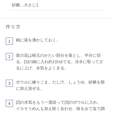
砂糖…大さじ1
作り方
鍋に湯を沸かしておく。
1
菜の花は根元のかたい部分を落とし、半分に切
2
る。[1]の鍋に入れ約1分ゆでる。冷水に取ってざ
るに上げ、水気をよくきる。
ボウルに練りごま、だし汁、しょうゆ、砂糖を順
3
に加え混ぜる。
[2]の水気をもう一度絞って[3]のボウルに入れ、
4
イカそうめんも加え軽く合わせ、味をみて塩で調