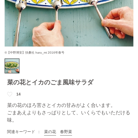
©【中野博安】扶桑社 haru_mi 2016年春号
菜の花とイカのごま風味サラダ
14
菜の花のほろ苦さとイカの甘みがよく合います。
ごまあえよりもさっぱりとして、いくらでもいただける
味。
関連キーワード
菜の花
春野菜