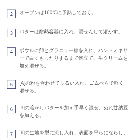
オーブンは160℃に予熱しておく。
2
バターは耐熱容器に入れ、湯せんして溶かす。
3
ボウルに卵とグラニュー糖を入れ、ハンドミキサ
4
ーで白くもったりするまで泡立て、生クリームを
加え混ぜる。
[A]の粉を合わせてふるい入れ、ゴムべらで軽く
5
混ぜる。
[3]の溶かしバターを加え手早く混ぜ、ぬれ甘納豆
6
を加える。
[6]の生地を型に流し入れ、表面を平らにならし、
7