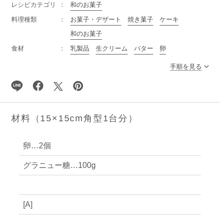
レシピカテゴリ
和のお菓子
料理種類
お菓子・デザート
焼き菓子
ケーキ
和のお菓子
食材
乳製品
生クリーム
バター
卵
手順を見る
材料（15×15cm角型1台分）
卵…2個
グラニュー糖…100g
[A]