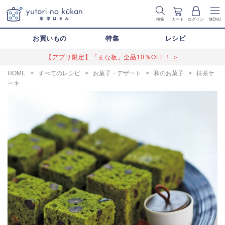
検索
カート
ログイン
MENU
お買いもの
特集
レシピ
【アプリ限定】「まな板」全品10％OFF！ ＞
HOME
>
すべてのレシピ
>
お菓子・デザート
>
和のお菓子
>
抹茶ケ
ーキ