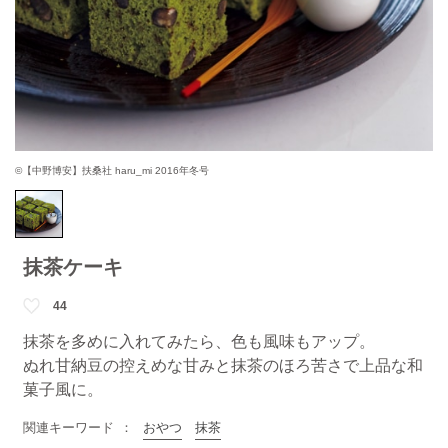
©【中野博安】扶桑社 haru_mi 2016年冬号
抹茶ケーキ
44
抹茶を多めに入れてみたら、色も風味もアップ。
ぬれ甘納豆の控えめな甘みと抹茶のほろ苦さで上品な和
菓子風に。
関連キーワード
おやつ
抹茶