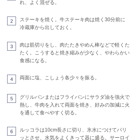
れ、よく混ぜる。
ステーキを焼く。牛ステーキ肉は焼く30分前に
2
冷蔵庫から出しておく。
肉は筋切りをし、肉たたきやめん棒などで軽くた
3
たく。こうすると焼き縮みが少なく、やわらかい
食感になる。
両面に塩、こしょう各少々を振る。
4
グリルパンまたはフライパンにサラダ油を強火で
5
熱し、牛肉を入れて両面を焼き、好みの加減に火
を通して食べやすく切る。
ルッコラは10cm長さに切り、氷水につけてパリ
6
ッとさせ、水気をよくきって器に盛る。サーロイ