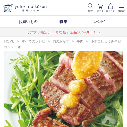
検索
カート
ログイン
MENU
お買いもの
特集
レシピ
【アプリ限定】「まな板」全品10％OFF！ ＞
HOME
>
すべてのレシピ
>
肉のおかず
>
牛肉
>
ゆずこしょうみそだ
れステーキ