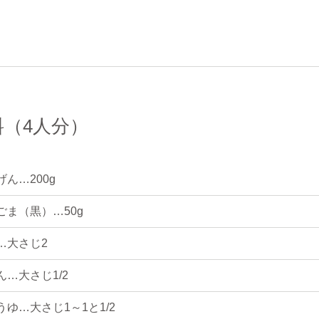
料（4人分）
げん…200g
ごま（黒）…50g
…大さじ2
ん…大さじ1/2
うゆ…大さじ1～1と1/2