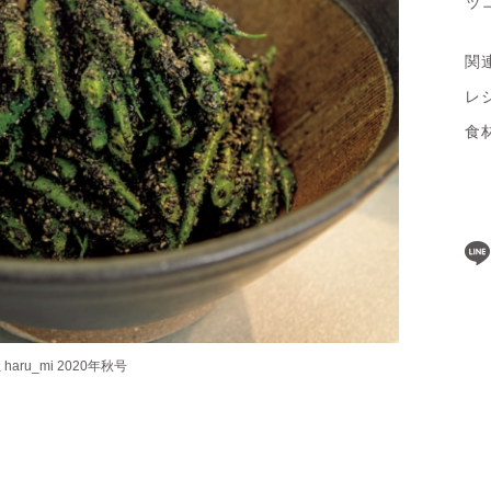
ッ
関
レ
食
ru_mi 2020年秋号