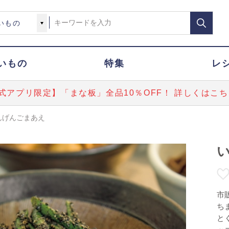
いもの
特集
レ
式アプリ限定】「まな板」全品10％OFF！ 詳しくはこち
んげんごまあえ
市
ち
と