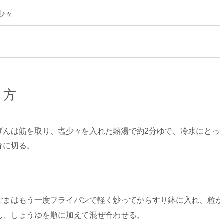
少々
り方
げんは筋を取り、塩少々を入れた熱湯で約2分ゆで、冷水にと
分に切る。
ごまはもう一度フライパンで軽く炒ってからすり鉢に入れ、粒
ん、しょうゆを順に加えて混ぜ合わせる。