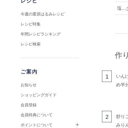
レシピ
塩…
今週の栗原はるみレシピ
レシピ特集
年間レシピランキング
レシピ検索
作
ご案内
1
いん
め半
お知らせ
ショッピングガイド
会員登録
会員特典について
2
炒り
みり
ポイントについて