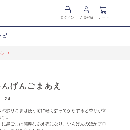
ログイン
会員登録
カート
シピ
ら ＞
いんげんごまあえ
24
販の炒りごまは使う前に軽く炒ってからすると香りが立
ます。
くに黒ごまは濃厚なあえ衣になり、いんげんのほかブロ