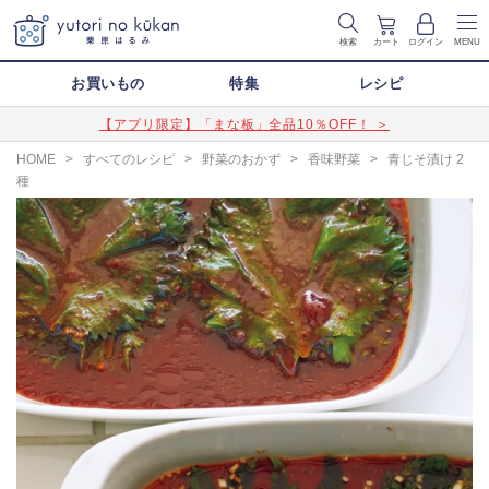
検索
カート
ログイン
MENU
お買いもの
特集
レシピ
【アプリ限定】「まな板」全品10％OFF！ ＞
HOME
>
すべてのレシピ
>
野菜のおかず
>
香味野菜
>
青じそ漬け 2
種