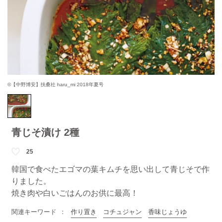
©【中野博安】扶桑社 haru_mi 2018年夏号
青じそ漬け 2種
25
韓国で食べたエゴマの葉キムチを思い出して青じそで作
りました。
焼き肉や白いごはんのお供に最高！
関連キーワード
作り置き
コチュジャン
香味じょうゆ