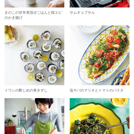
きのこの甘辛煮混ぜごはんと桜エビ
サムギョプサル
のかき揚げ
イワシの酢じめの巻きずし
塩サバのマリネとトマトのパスタ