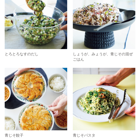
とろとろなすのだし
しょうが、みょうが、青じその混ぜ
ごはん
青じそ餃子
青じそパスタ