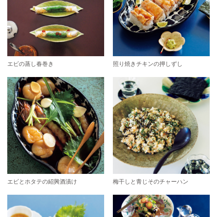
エビの蒸し春巻き
照り焼きチキンの押しずし
エビとホタテの紹興酒漬け
梅干しと青じそのチャーハン