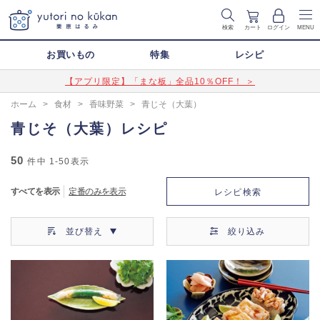
検索
カート
ログイン
MENU
お買いもの
特集
レシピ
【アプリ限定】「まな板」全品10％OFF！ ＞
ホーム
>
食材
>
香味野菜
>
青じそ（大葉）
青じそ（大葉）レシピ
50
件中
1-50
表示
すべてを表示
定番のみを表示
レシピ検索
並び替え
絞り込み