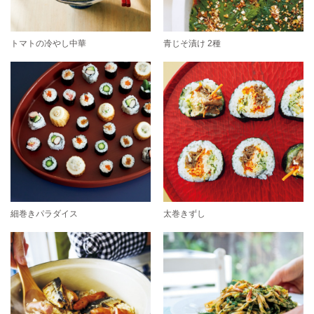
トマトの冷やし中華
青じそ漬け 2種
細巻きパラダイス
太巻きずし