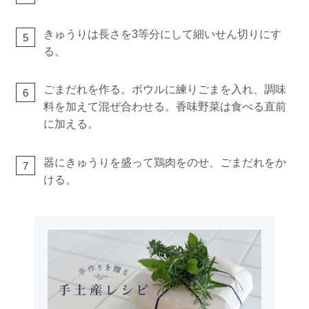
きゅうりは長さを3等分にして細いせん切りにす
5
る。
ごまだれを作る。ボウルに練りごまを入れ、調味
6
料を加えて混ぜ合わせる。香味野菜は食べる直前
に加える。
器にきゅうりを盛って鶏肉をのせ、ごまだれをか
7
ける。