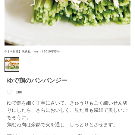
©【木村拓】扶桑社 haru_mi 2019年春号
ゆで鶏のバンバンジー
180
ゆで鶏を細く丁寧にさいて、きゅうりもごく細いせん切
りにしたら、さらにおいしく、見た目も繊細で美しいご
ちそうに。
鶏むね肉は余熱で火を通し、しっとりとさせます。