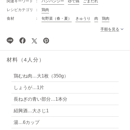
関連キーワード
バンバンジー
ゆで鶏
ごまだれ
レシピカテゴリ
鶏肉
食材
旬野菜（春・夏）
きゅうり
肉
鶏肉
手順を見る
材料（4人分）
鶏むね肉…大1枚（350g）
しょうが…1片
長ねぎの青い部分…1本分
紹興酒…大さじ1
湯…6カップ