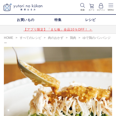
検索
カート
ログイン
MENU
お買いもの
特集
レシピ
【アプリ限定】「まな板」全品10％OFF！ ＞
HOME
>
すべてのレシピ
>
肉のおかず
>
鶏肉
>
ゆで鶏のバンバンジ
ー