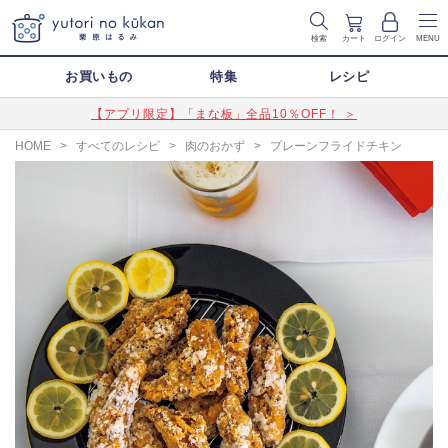
検索
カート
ログイン
MENU
お買いもの
特集
レシピ
【アプリ限定】「まな板」全品10％OFF！ ＞
HOME
>
すべてのレシピ
>
肉のおかず
>
プレーンフライドチキン