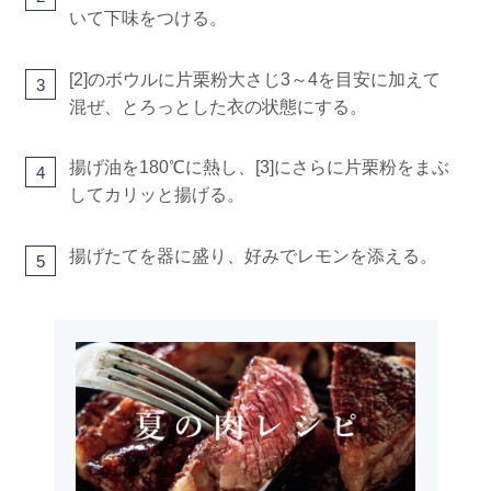
いて下味をつける。
[2]のボウルに片栗粉大さじ3～4を目安に加えて
3
混ぜ、とろっとした衣の状態にする。
揚げ油を180℃に熱し、[3]にさらに片栗粉をまぶ
4
してカリッと揚げる。
揚げたてを器に盛り、好みでレモンを添える。
5