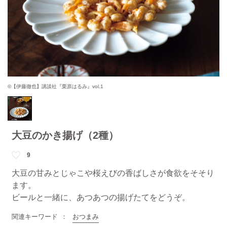
©【伊藤徹也】講談社『栗原はるみ』vol.1
大豆のかき揚げ（2種）
9
大豆の甘みとじゃこや桜えびの香ばしさが食欲をそそり
ます。
ビールと一緒に、あつあつの揚げたてをどうぞ。
関連キーワード
おつまみ