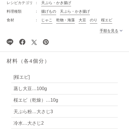
レシピカテゴリ
天ぷら・かき揚げ
料理種類
揚げもの
天ぷら・かき揚げ
食材
じゃこ
乾物・海藻
大豆
のり
桜エビ
手順を見る
材料（各4個分）
[桜エビ]
蒸し大豆…100g
桜エビ（乾燥）…10g
天ぷら粉…大さじ3
冷水…大さじ2