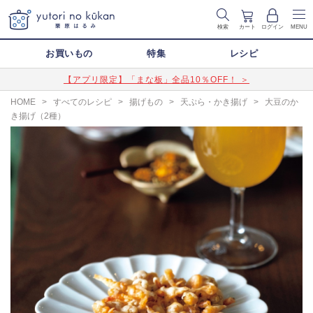
検索
カート
ログイン
MENU
お買いもの
特集
レシピ
【アプリ限定】「まな板」全品10％OFF！ ＞
HOME
>
すべてのレシピ
>
揚げもの
>
天ぷら・かき揚げ
>
大豆のか
き揚げ（2種）