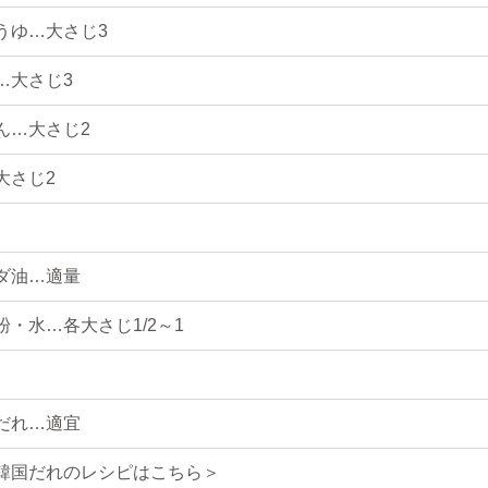
うゆ…大さじ3
…大さじ3
ん…大さじ2
大さじ2
ダ油…適量
粉・水…各大さじ1/2～1
だれ…適宜
韓国だれのレシピはこちら＞