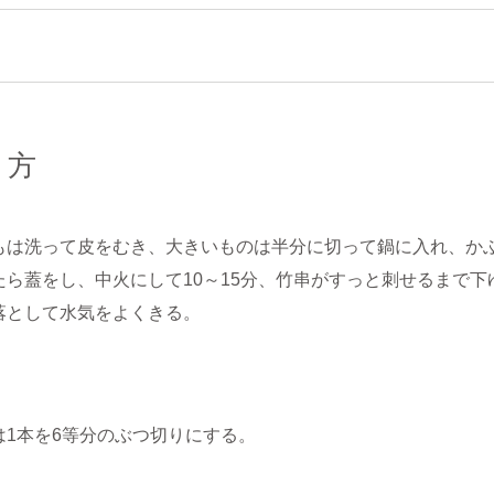
り方
もは洗って皮をむき、大きいものは半分に切って鍋に入れ、か
たら蓋をし、中火にして10～15分、竹串がすっと刺せるまで
落として水気をよくきる。
は1本を6等分のぶつ切りにする。