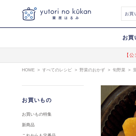
お買
【公
HOME
>
すべてのレシピ
>
野菜のおかず
>
旬野菜
>
お買いもの
お買いもの特集
新商品
これからも定番品