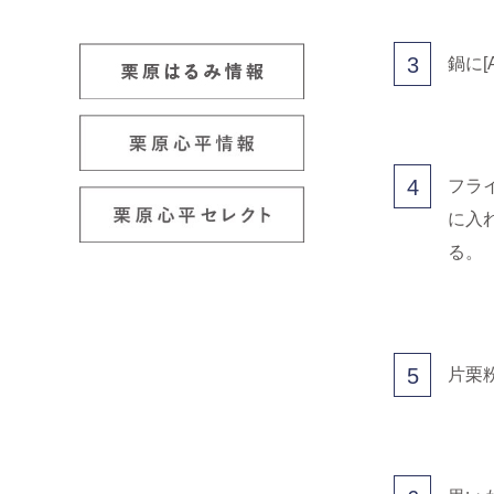
3
鍋に
4
フラ
に入
る。
5
片栗