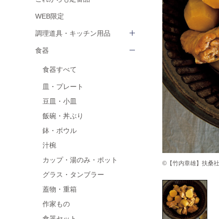
WEB限定
調理道具・キッチン用品
食器
食器すべて
皿・プレート
豆皿・小皿
飯碗・丼ぶり
鉢・ボウル
汁椀
カップ・湯のみ・ポット
©【竹内章雄】扶桑社 ha
グラス・タンブラー
蓋物・重箱
作家もの
食器セット