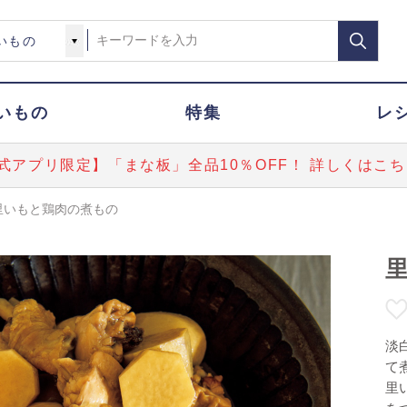
いもの
特集
レ
式アプリ限定】「まな板」全品10％OFF！ 詳しくはこち
里いもと鶏肉の煮もの
淡
て
里