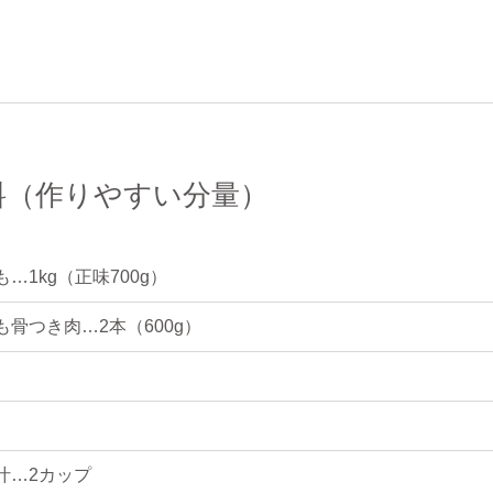
料（作りやすい分量）
…1kg（正味700g）
も骨つき肉…2本（600g）
汁…2カップ