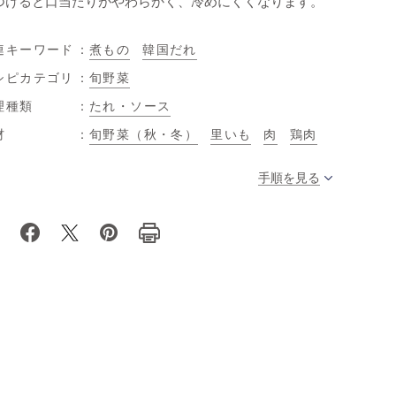
つけると口当たりがやわらかく、冷めにくくなります。
連キーワード
煮もの
韓国だれ
シピカテゴリ
旬野菜
理種類
たれ・ソース
材
旬野菜（秋・冬）
里いも
肉
鶏肉
手順を見る