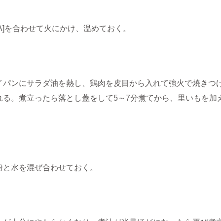
[A]を合わせて火にかけ、温めておく。
イパンにサラダ油を熱し、鶏肉を皮目から入れて強火で焼きつ
れる。煮立ったら落とし蓋をして5～7分煮てから、里いもを加え
粉と水を混ぜ合わせておく。