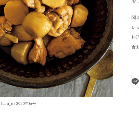
を
関
レ
料
食
ru_mi 2020年秋号