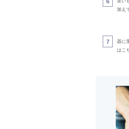
6
里い
加え
7
器に
はこ