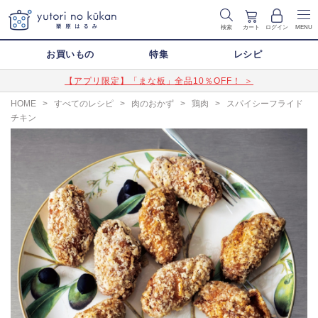
検索
カート
ログイン
MENU
お買いもの
特集
レシピ
【アプリ限定】「まな板」全品10％OFF！ ＞
HOME
>
すべてのレシピ
>
肉のおかず
>
鶏肉
>
スパイシーフライド
チキン