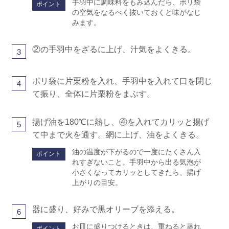
手羽中に調味料をもみ込んだら、ポリ袋
ポイント
の空気をなるべく抜いておくと味がなじ
みます。
②の手羽中をざるに上げ、汁気をよくきる。
3
ポリ袋に片栗粉を入れ、手羽中を入れて口を閉じ
4
て振り、全体に片栗粉をまぶす。
揚げ油を180℃に熱し、④を入れてカリッと揚げ
5
て中まで火を通す。網に上げ、油をよくきる。
油の温度が下がるので一度にたくさん入
ポイント
れすぎないこと。手羽中から出る気泡が
小さくなってカリッとしてきたら、揚げ
上がりの目安。
器に盛り、好みで黒オリーブを添える。
6
お皿に盛りつけるときは、重ねると蒸れ
ポイント