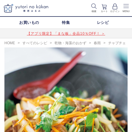
検索
カート
ログイン
MENU
お買いもの
特集
レシピ
【アプリ限定】「まな板」全品10％OFF！ ＞
HOME
>
すべてのレシピ
>
乾物・海藻のおかず
>
春雨
>
チャプチェ