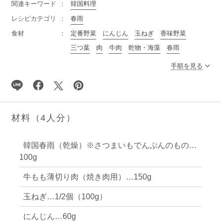
関連キーワード
韓国料理
レシピカテゴリ
春雨
食材
定番野菜
にんじん
玉ねぎ
香味野菜
三つ葉
肉
牛肉
乾物・海藻
春雨
手順を見る
材料（4人分）
韓国春雨（乾燥）※さつまいもでんぷんのもの…
100g
牛もも薄切り肉（焼き肉用）…150g
玉ねぎ…1/2個（100g）
にんじん…60g