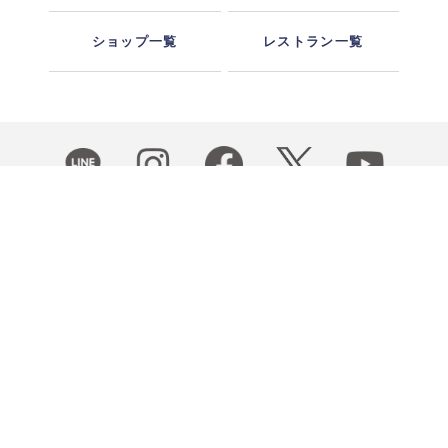
ショップ一覧
レストラン一覧
ショッピングガイド
お支払い方法
配送・送料
ギフト包装
ポイント・クーポン
お問い合わせ
特定商取引に基づく表記
プライバシーポリシー
利用規約
会社概要
企業サイト
採用情報
法人のお客さま
ENGLISH
株式会社ゆとりの空間 COPYRIGHT © 2022 YUTORI NO KUKAN
CORPORATION, ALL RIGHTS RESERVED.