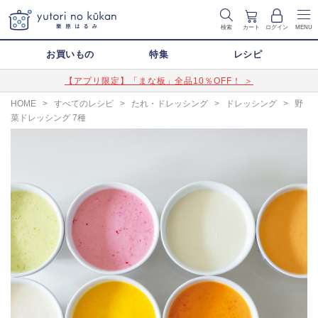
検索
カート
ログイン
MENU
お買いもの
特集
レシピ
【アプリ限定】「まな板」全品10％OFF！ ＞
HOME
>
すべてのレシピ
>
たれ・ドレッシング
>
ドレッシング
>
野
菜ドレッシング 7種