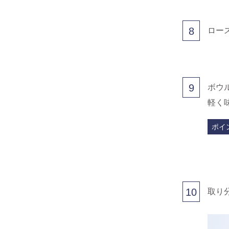
8
ロー
9
ボウ
軽く
ポイ
10
取り