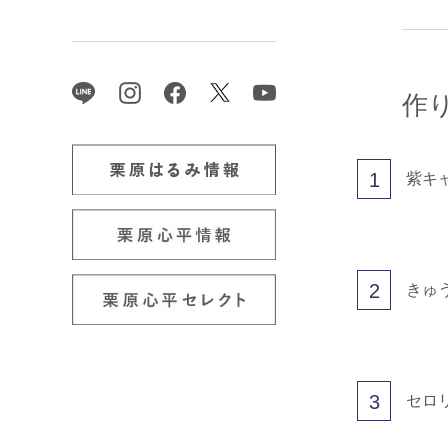
作
1
紫キ
2
きゅ
3
セロ