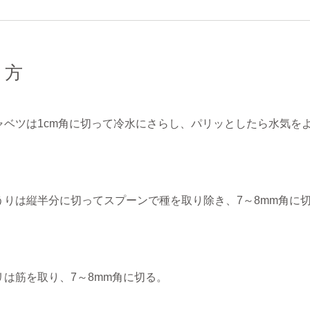
り方
ャベツは1cm角に切って冷水にさらし、パリッとしたら水気を
うりは縦半分に切ってスプーンで種を取り除き、7～8mm角に
リは筋を取り、7～8mm角に切る。