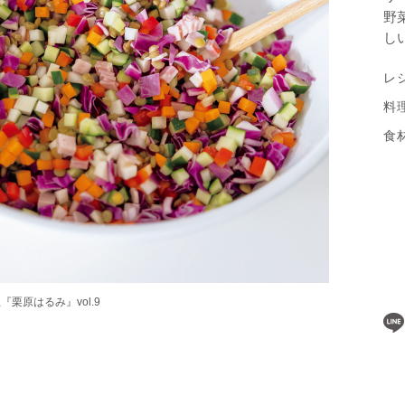
野
し
レ
料
食
栗原はるみ』vol.9