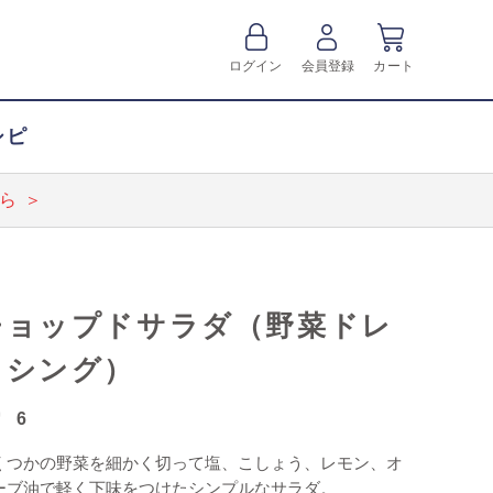
ログイン
会員登録
カート
シピ
ら ＞
チョップドサラダ（野菜ドレ
ッシング）
6
くつかの野菜を細かく切って塩、こしょう、レモン、オ
ーブ油で軽く下味をつけたシンプルなサラダ。