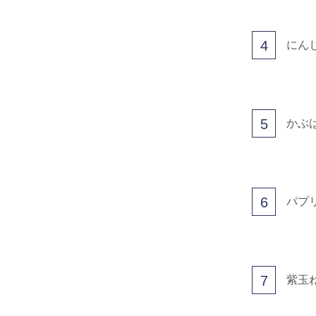
4
にん
5
かぶ
6
パプ
7
紫玉