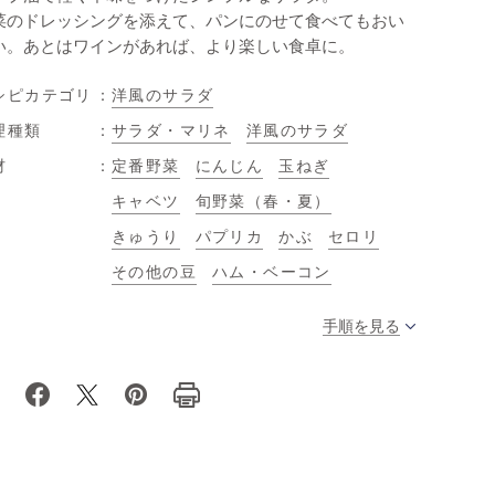
菜のドレッシングを添えて、パンにのせて食べてもおい
い。あとはワインがあれば、より楽しい食卓に。
シピカテゴリ
洋風のサラダ
理種類
サラダ・マリネ
洋風のサラダ
材
定番野菜
にんじん
玉ねぎ
キャベツ
旬野菜（春・夏）
きゅうり
パプリカ
かぶ
セロリ
その他の豆
ハム・ベーコン
手順を見る