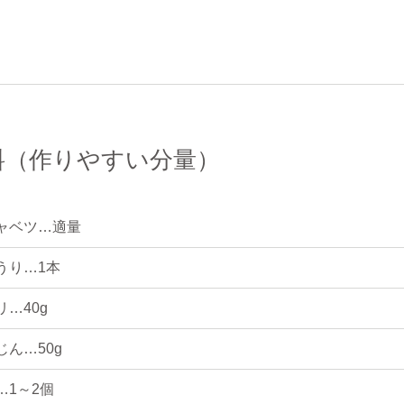
料（作りやすい分量）
ャベツ…適量
うり…1本
リ…40g
じん…50g
…1～2個