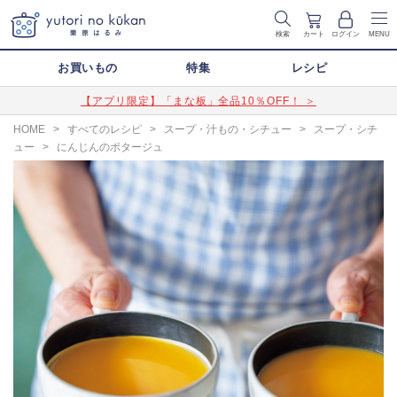
検索
カート
ログイン
MENU
お買いもの
特集
レシピ
【アプリ限定】「まな板」全品10％OFF！ ＞
HOME
>
すべてのレシピ
>
スープ・汁もの・シチュー
>
スープ・シチ
ュー
>
にんじんのポタージュ