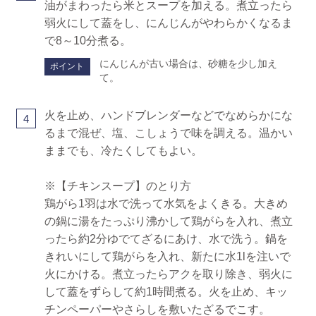
油がまわったら米とスープを加える。煮立ったら
弱火にして蓋をし、にんじんがやわらかくなるま
で8～10分煮る。
にんじんが古い場合は、砂糖を少し加え
ポイント
て。
火を止め、ハンドブレンダーなどでなめらかにな
4
るまで混ぜ、塩、こしょうで味を調える。温かい
ままでも、冷たくしてもよい。
※【チキンスープ】のとり方
鶏がら1羽は水で洗って水気をよくきる。大きめ
の鍋に湯をたっぷり沸かして鶏がらを入れ、煮立
ったら約2分ゆでてざるにあけ、水で洗う。鍋を
きれいにして鶏がらを入れ、新たに水1lを注いで
火にかける。煮立ったらアクを取り除き、弱火に
して蓋をずらして約1時間煮る。火を止め、キッ
チンペーパーやさらしを敷いたざるでこす。