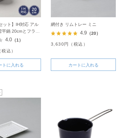
セット】IH対応 アル
網付き リムトレー ミニ
平鍋 20cmとフライ
4.9
（20）
のセット
4.0
（1）
3,630円（税込）
円（税込）
ートに入れる
カートに入れる