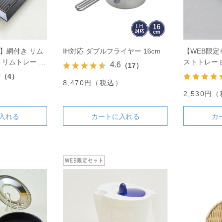
】網付き リム
IH対応 ダブルフライヤー 16cm
【WEB限
 リムトレー ミ
ストトレー 
4.6
（17）
0
（4）
8,470円（税込）
）
2,530円
入れる
カートに入れる
カ