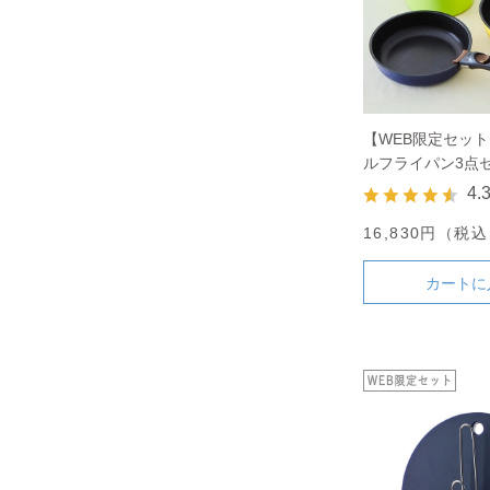
【WEB限定セッ
ルフライパン3点
パンカバーのセッ
4.
16,830円（税
カートに