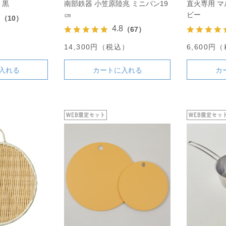
 黒
南部鉄器 小笠原陸兆 ミニパン19
直火専用 マ
㎝
ビー
7
（10）
4.8
（67）
）
14,300円（税込）
6,600円
入れる
カートに入れる
カ