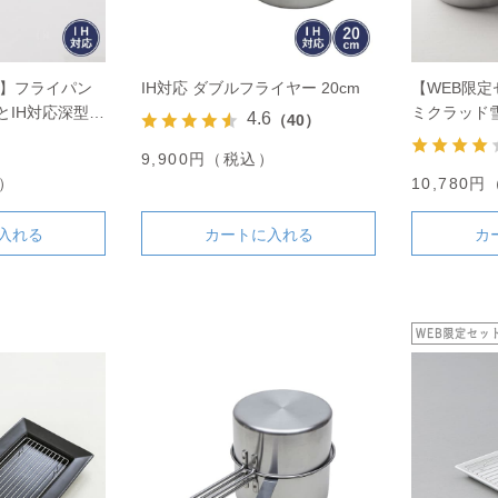
ト】フライパン
IH対応 ダブルフライヤー 20cm
【WEB限定
とIH対応深型フ
ミクラッド雪
4.6
（40）
セット
パンカバー
9,900円（税込）
込）
10,780
入れる
カートに入れる
カ