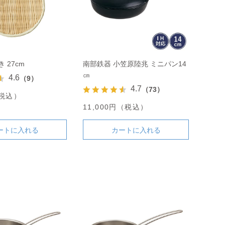
 27cm
南部鉄器 小笠原陸兆 ミニパン14
㎝
4.6
（9）
4.7
（73）
（税込）
11,000円（税込）
ートに入れる
カートに入れる