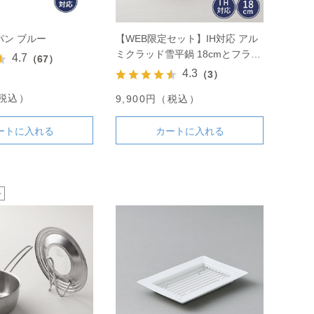
パン ブルー
【WEB限定セット】IH対応 アル
ミクラッド雪平鍋 18cmとフライ
4.7
（67）
パンカバーのセット
4.3
（3）
（税込）
9,900円（税込）
ートに入れる
カートに入れる