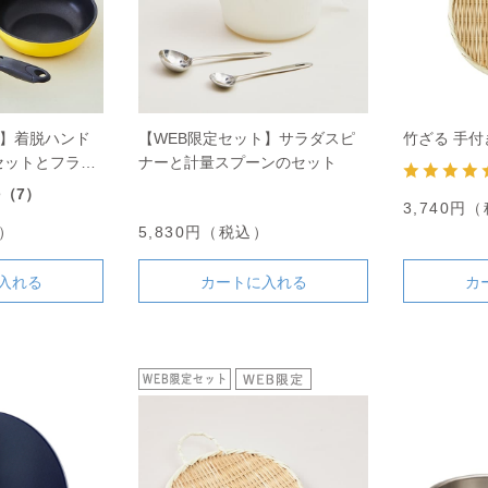
ト】着脱ハンド
【WEB限定セット】サラダスピ
竹ざる 手付き
セットとフライ
ナーと計量スプーンのセット
ト
3
（7）
3,740円
込）
5,830円（税込）
入れる
カートに入れる
カ