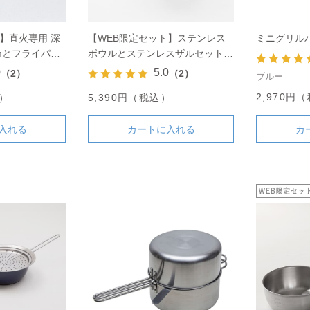
】直火専用 深
【WEB限定セット】ステンレス
ミニグリル
mとフライパン
ボウルとステンレスザルセット
24cm
0
5.0
（2）
（2）
ブルー
2,970円
込）
5,390円（税込）
入れる
カートに入れる
カ