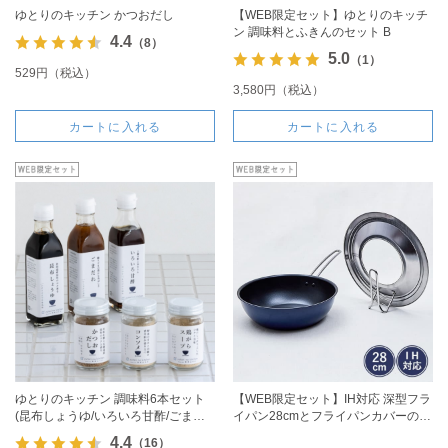
ゆとりのキッチン かつおだし
【WEB限定セット】ゆとりのキッチ
ン 調味料とふきんのセット B
4.4
（8）
5.0
（1）
529円（税込）
3,580円（税込）
カートに入れる
カートに入れる
ゆとりのキッチン 調味料6本セット
【WEB限定セット】IH対応 深型フラ
(昆布しょうゆ/いろいろ甘酢/ごまだ
イパン28cmとフライパンカバーのセ
れ/かつおだし/コンソメ/鶏がらスー
ット
4.4
（16）