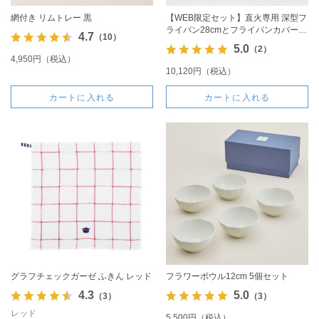
網付き リムトレー 黒
【WEB限定セット】直火専用 深型フ
ライパン28cmとフライパンカバーの
4.7
（10）
セット
5.0
（2）
4,950円（税込）
10,120円（税込）
カートに入れる
カートに入れる
グラフチェックガーゼ ふきん レッド
フラワーボウル12cm 5個セット
4.3
5.0
（3）
（3）
レッド
5,500円（税込）