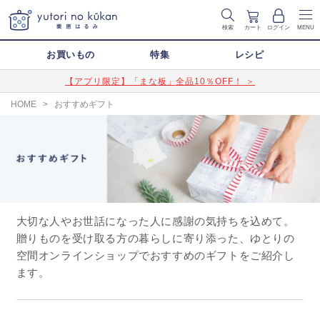
検索
カート
ログイン
MENU
お買いもの
特集
レシピ
【アプリ限定】「まな板」全品10％OFF！ ＞
HOME
>
おすすめギフト
大切な人やお世話になった人に感謝の気持ちを込めて。
贈りものを受け取る方の暮らしに寄り添った、ゆとりの
空間オンラインショップでおすすめのギフトをご紹介し
ます。