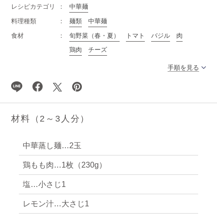
レシピカテゴリ
中華麺
料理種類
麺類
中華麺
食材
旬野菜（春・夏）
トマト
バジル
肉
鶏肉
チーズ
手順を見る
材料（2～3人分）
中華蒸し麺…2玉
鶏もも肉…1枚（230g）
塩…小さじ1
レモン汁…大さじ1