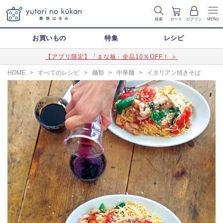
検索
カート
ログイン
MENU
お買いもの
特集
レシピ
【アプリ限定】「まな板」全品10％OFF！ ＞
HOME
>
すべてのレシピ
>
麺類
>
中華麺
>
イタリアン焼きそば