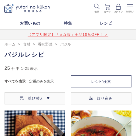
検索
カート
ログイン
MENU
お買いもの
特集
レシピ
【アプリ限定】「まな板」全品10％OFF！ ＞
ホーム
>
食材
>
香味野菜
>
バジル
バジルレシピ
25
件中
1-25
表示
すべてを表示
定番のみを表示
レシピ検索
並び替え
絞り込み