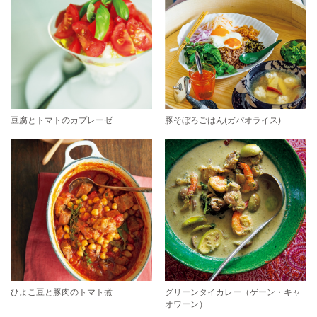
豆腐とトマトのカプレーゼ
豚そぼろごはん(ガパオライス)
ひよこ豆と豚肉のトマト煮
グリーンタイカレー（ゲーン・キャ
オワーン）