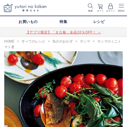
検索
カート
ログイン
MENU
お買いもの
特集
レシピ
【アプリ限定】「まな板」全品10％OFF！ ＞
HOME
>
すべてのレシピ
>
魚介のおかず
>
サンマ
>
サンマのミニト
マト煮