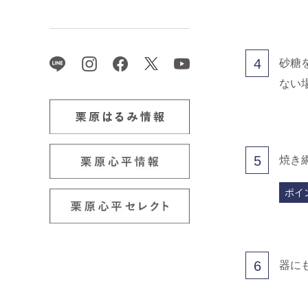
4
砂糖
ない
5
焼き
ポイ
6
器に