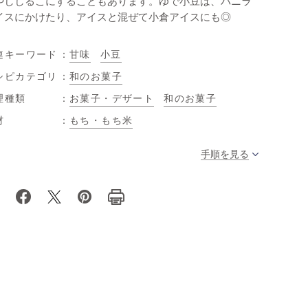
やししるこにすることもあります。ゆで小豆は、バニラ
イスにかけたり、アイスと混ぜて小倉アイスにも◎
連キーワード
甘味
小豆
シピカテゴリ
和のお菓子
理種類
お菓子・デザート
和のお菓子
材
もち・もち米
手順を見る