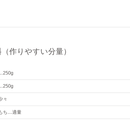
料（作りやすい分量）
250g
250g
少々
もち…適量