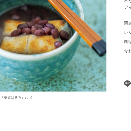
冷
ア
関
レ
料
食
栗原はるみ』vol.6