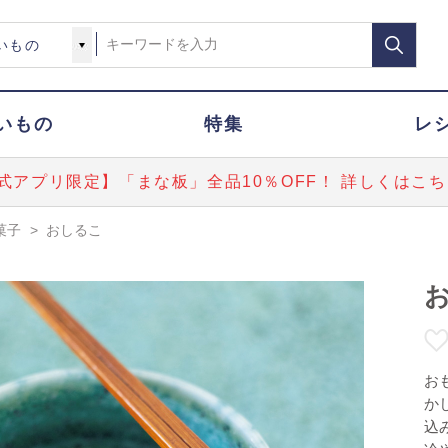
いもの
特集
レ
式アプリ限定】「まな板」全品10％OFF！ 詳しくはこち
菓子
>
おしるこ
お
か
込