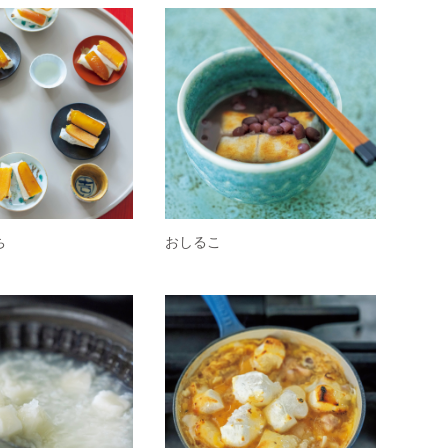
ち
おしるこ