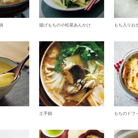
鍋
揚げもちの小松菜あんかけ
もち入りお
土手鍋
もちのドフ