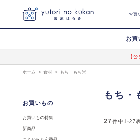
お買
【公
ホーム
>
食材
>
もち・もち米
もち・
お買いもの
お買いもの特集
27
件中
1-27
新商品
これからも定番品