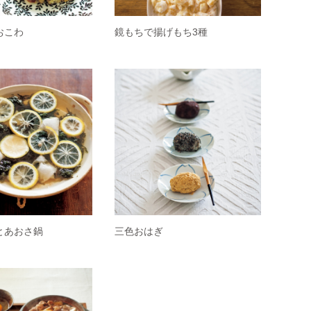
おこわ
鏡もちで揚げもち3種
とあおさ鍋
三色おはぎ