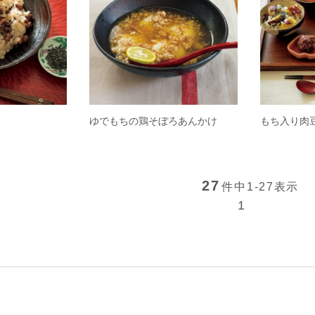
ゆでもちの鶏そぼろあんかけ
もち入り肉
27
件中
1-27
表示
1