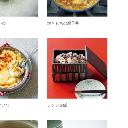
かゆ
焼きもちの親子丼
ィノワ
レンジ赤飯