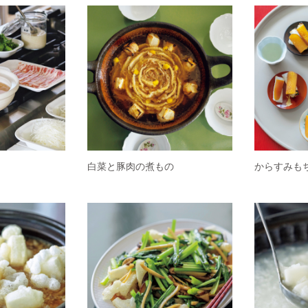
白菜と豚肉の煮もの
からすみも