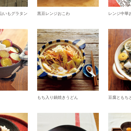
山いもグラタン
黒豆レンジおこわ
レンジ中華
もち入り鍋焼きうどん
豆腐ともち