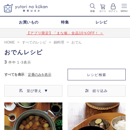
検索
カート
ログイン
MENU
お買いもの
特集
レシピ
【アプリ限定】「まな板」全品10％OFF！ ＞
HOME
>
すべてのレシピ
>
鍋料理
>
おでん
おでんレシピ
3
件中
1-3
表示
すべてを表示
定番のみを表示
レシピ検索
並び替え
絞り込み