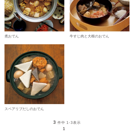
煮おでん
牛すじ肉と大根のおでん
スペアリブだしのおでん
3
件中
1-3
表示
1