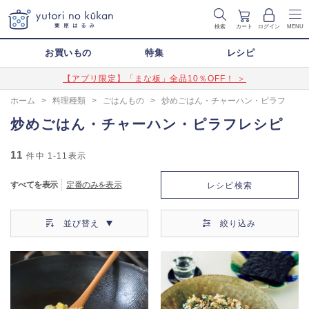
検索
カート
ログイン
MENU
お買いもの
特集
レシピ
【アプリ限定】「まな板」全品10％OFF！ ＞
ホーム
>
料理種類
>
ごはんもの
>
炒めごはん・チャーハン・ピラフ
炒めごはん・チャーハン・ピラフレシピ
11
件中
1-11
表示
すべてを表示
定番のみを表示
レシピ検索
並び替え
絞り込み