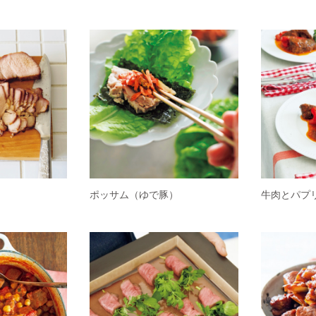
ポッサム（ゆで豚）
牛肉とパプ