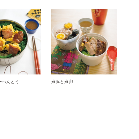
ーべんとう
煮豚と煮卵