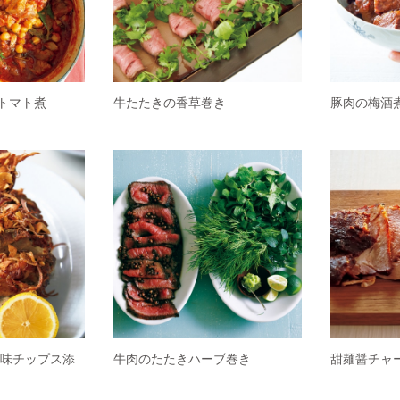
トマト煮
牛たたきの香草巻き
豚肉の梅酒
香味チップス添
牛肉のたたきハーブ巻き
甜麺醤チャ