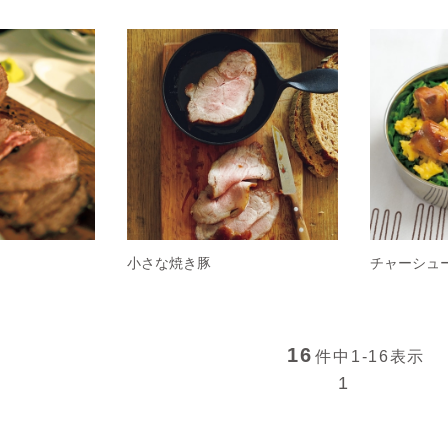
小さな焼き豚
チャーシュ
16
件中
1-16
表示
1