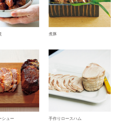
煮
煮豚
ーシュー
手作りロースハム