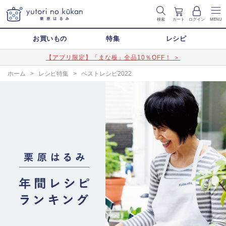
検索
カート
ログイン
MENU
お買いもの
特集
レシピ
【アプリ限定】「まな板」全品10％OFF！ ＞
ホーム
>
レシピ特集
>
ベストレシピ2022