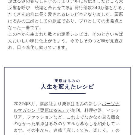
原はるみの暮らしをそのままリアルにお伝えしたところ大
反響を呼び、続編と合わせて累計発行部数240万部となる、
たくさんの方に長く愛されるレシピ本となりました。栗原
はるみの主婦としての原点であり、プロとしての出発点と
なった一冊です。
この本から生まれた数々の定番レシピは、そのときいちば
んおいしい味に仕上がるよう、今でもそのつど味が見直さ
れ、日々進化し続けています。
栗原はるみの
人生を変えたレシピ
2022年3月、講談社より栗原はるみの新しい
パーソナ
ルマガジン『栗原はるみ』
が創刊。料理や器、インテ
リア、ファッションなど、これまでなかなか見る機会
のなかった栗原はるみのリアルな暮らしを紹介してい
ます。その中から、連載「寂しくても、楽しく。」の