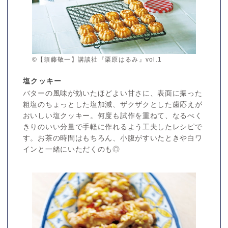
©【須藤敬一】講談社『栗原はるみ』vol.1
塩クッキー
バターの風味が効いたほどよい甘さに、表面に振った
粗塩のちょっとした塩加減、ザクザクとした歯応えが
おいしい塩クッキー。何度も試作を重ねて、なるべく
きりのいい分量で手軽に作れるよう工夫したレシピで
す。お茶の時間はもちろん、小腹がすいたときや白ワ
インと一緒にいただくのも◎