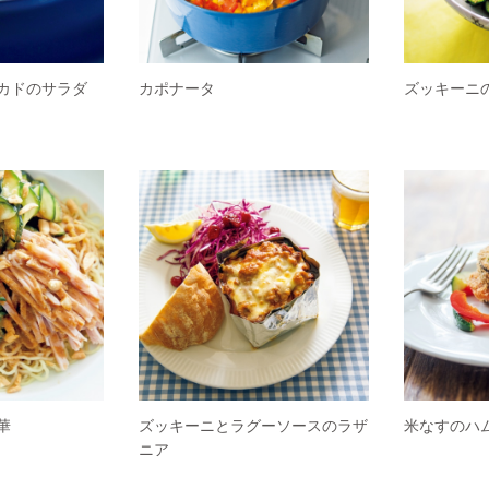
カドのサラダ
カポナータ
ズッキーニ
華
ズッキーニとラグーソースのラザ
米なすのハ
ニア