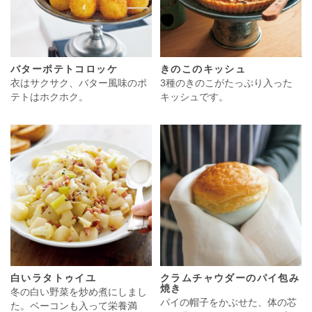
バターポテトコロッケ
きのこのキッシュ
衣はサクサク、バター風味のポ
3種のきのこがたっぷり入った
テトはホクホク。
キッシュです。
白いラタトゥイユ
クラムチャウダーのパイ包み
焼き
冬の白い野菜を炒め煮にしまし
パイの帽子をかぶせた、体の芯
た。ベーコンも入って栄養満