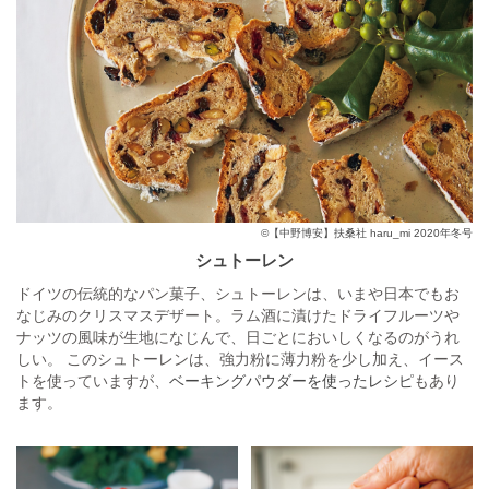
©【中野博安】扶桑社 haru_mi 2020年冬号
シュトーレン
ドイツの伝統的なパン菓子、シュトーレンは、いまや日本でもお
なじみのクリスマスデザート。ラム酒に漬けたドライフルーツや
ナッツの風味が生地になじんで、日ごとにおいしくなるのがうれ
しい。 このシュトーレンは、強力粉に薄力粉を少し加え、イース
トを使っていますが、
ベーキングパウダーを使ったレシピ
もあり
ます。