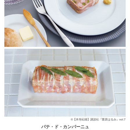
©【木寺紀雄】講談社『栗原はるみ』vol.7
パテ・ド・カンパーニュ