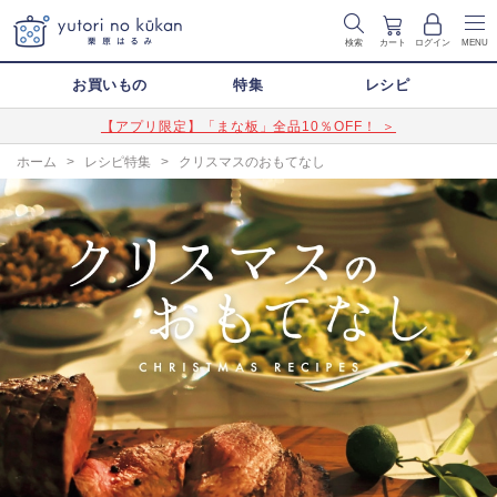
検索
カート
ログイン
MENU
お買いもの
特集
レシピ
【アプリ限定】「まな板」全品10％OFF！ ＞
ホーム
>
レシピ特集
>
クリスマスのおもてなし