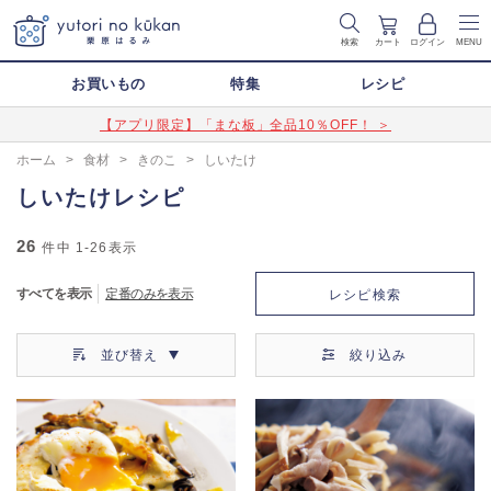
検索
カート
ログイン
MENU
お買いもの
特集
レシピ
【アプリ限定】「まな板」全品10％OFF！ ＞
ホーム
>
食材
>
きのこ
>
しいたけ
しいたけレシピ
26
件中
1-26
表示
すべてを表示
定番のみを表示
レシピ検索
並び替え
絞り込み