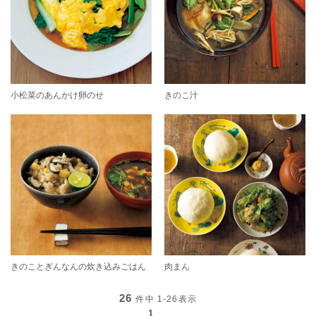
小松菜のあんかけ卵のせ
きのこ汁
きのことぎんなんの炊き込みごはん
肉まん
26
件中
1-26
表示
1