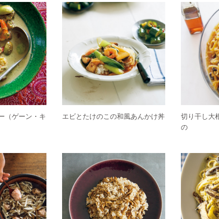
ー（ゲーン・キ
エビとたけのこの和風あんかけ丼
切り干し大
の