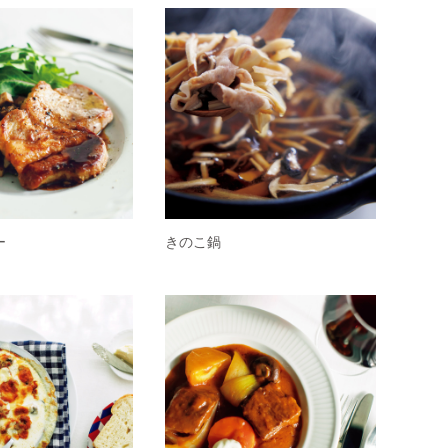
ー
きのこ鍋