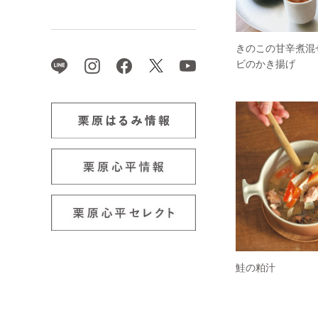
きのこの甘辛煮混
ビのかき揚げ
鮭の粕汁