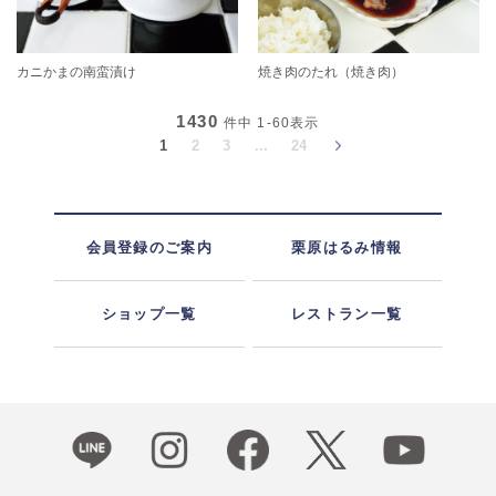
カニかまの南蛮漬け
焼き肉のたれ（焼き肉）
1430
件中
1-60
表示
1
2
3
...
24
会員登録のご案内
栗原はるみ情報
ショップ一覧
レストラン一覧