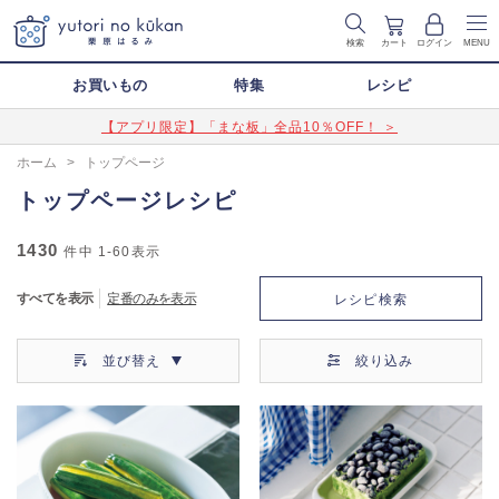
検索
カート
ログイン
MENU
お買いもの
特集
レシピ
【アプリ限定】「まな板」全品10％OFF！ ＞
ホーム
>
トップページ
トップページレシピ
1430
件中
1-60
表示
すべてを表示
定番のみを表示
レシピ検索
並び替え
絞り込み