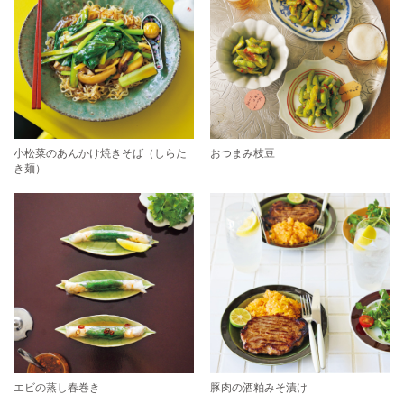
小松菜のあんかけ焼きそば（しらた
おつまみ枝豆
き麺）
エビの蒸し春巻き
豚肉の酒粕みそ漬け