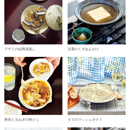
アサリの紹興酒蒸し
豆腐のくずあんかけ
豚肉と玉ねぎの卵とじ
タラのマッシュポテト