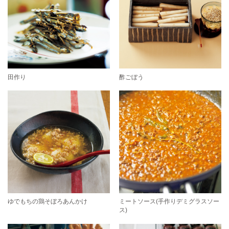
田作り
酢ごぼう
ゆでもちの鶏そぼろあんかけ
ミートソース(手作りデミグラスソー
ス)