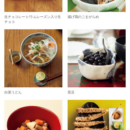
生チョコレート/ラムレーズン入り生
揚げ鶏のごまがらめ
チョコ
白菜うどん
黒豆