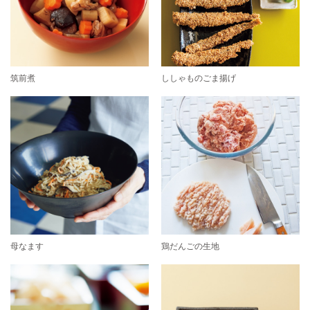
筑前煮
ししゃものごま揚げ
母なます
鶏だんごの生地