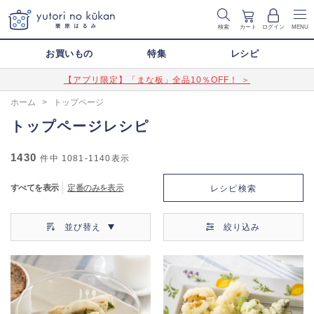
検索
カート
ログイン
MENU
お買いもの
特集
レシピ
【アプリ限定】「まな板」全品10％OFF！ ＞
ホーム
>
トップページ
トップページレシピ
1430
件中
1081-1140
表示
すべてを表示
定番のみを表示
レシピ検索
並び替え
絞り込み