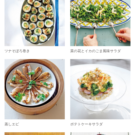
ツナそぼろ巻き
菜の花とイカのごま風味サラダ
蒸しエビ
ポテトケーキサラダ