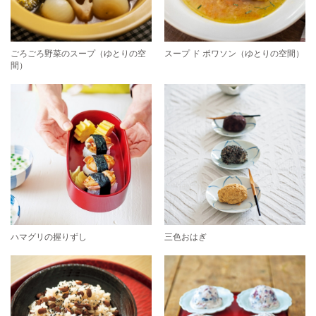
ごろごろ野菜のスープ（ゆとりの空
スープ ド ポワソン（ゆとりの空間）
間）
ハマグリの握りずし
三色おはぎ