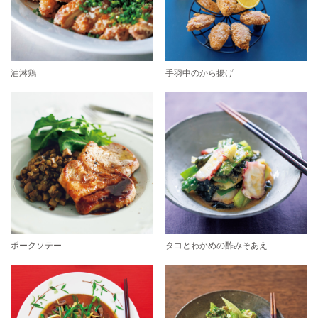
油淋鶏
手羽中のから揚げ
ポークソテー
タコとわかめの酢みそあえ