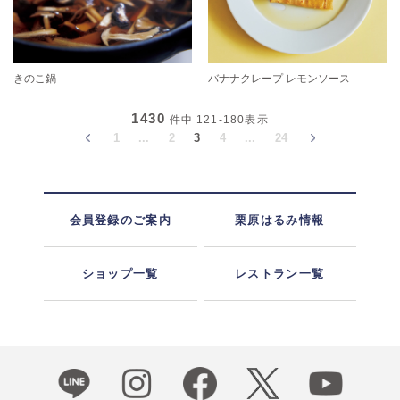
きのこ鍋
バナナクレープ レモンソース
1430
件中
121-180
表示
1
...
2
3
4
...
24
会員登録のご案内
栗原はるみ情報
ショップ一覧
レストラン一覧