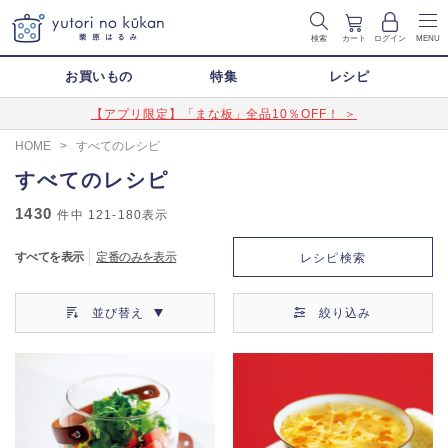
検索
カート
ログイン
MENU
お買いもの
特集
レシピ
【アプリ限定】「まな板」全品10％OFF！ ＞
HOME
>
すべてのレシピ
すべてのレシピ
1430
件中
121-180
表示
すべてを表示
定番のみを表示
レシピ検索
並び替え
絞り込み