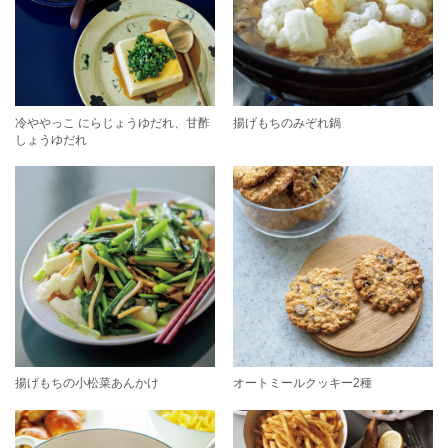
冷ややっこ にらじょうゆだれ、甘酢
揚げもちのみぞれ鍋
しょうゆだれ
揚げもちの小松菜あんかけ
オートミールクッキー2種