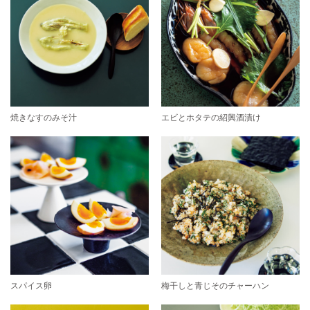
焼きなすのみそ汁
エビとホタテの紹興酒漬け
スパイス卵
梅干しと青じそのチャーハン