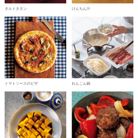
タルトタタン
けんちん汁
トマトソースのピザ
れんこん鍋