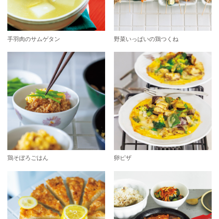
手羽肉のサムゲタン
野菜いっぱいの鶏つくね
鶏そぼろごはん
卵ピザ