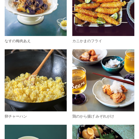
なすの梅肉あえ
カニかまのフライ
卵チャーハン
鶏のから揚げ みぞれがけ