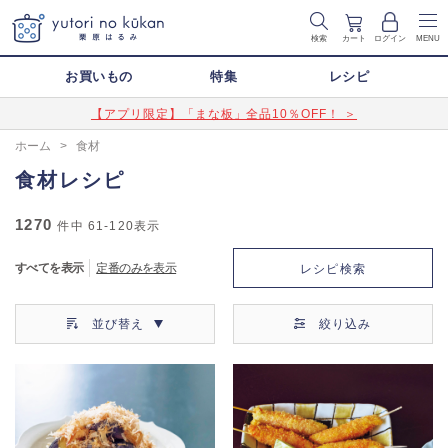
検索
カート
ログイン
MENU
お買いもの
特集
レシピ
【アプリ限定】「まな板」全品10％OFF！ ＞
ホーム
>
食材
食材レシピ
1270
件中
61-120
表示
すべてを表示
定番のみを表示
レシピ検索
並び替え
絞り込み