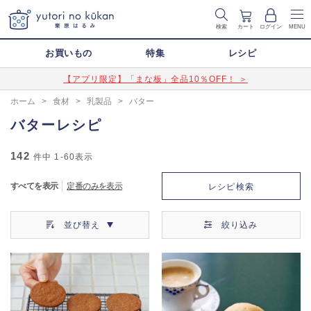
検索
カート
ログイン
MENU
お買いもの
特集
レシピ
【アプリ限定】「まな板」全品10％OFF！ ＞
ホーム
>
食材
>
乳製品
>
バター
バターレシピ
142
件中
1-60
表示
すべてを表示
定番のみを表示
レシピ検索
並び替え
絞り込み