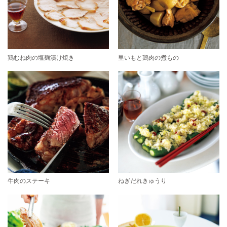
鶏むね肉の塩麹漬け焼き
里いもと鶏肉の煮もの
牛肉のステーキ
ねぎだれきゅうり