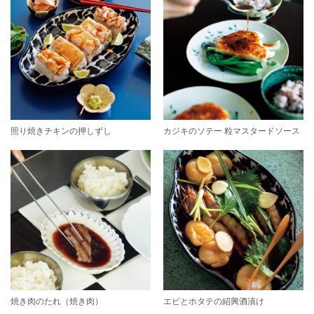
照り焼きチキンの押しずし
カジキのソテー 粒マスタードソース
焼き肉のたれ（焼き肉）
エビとホタテの紹興酒漬け