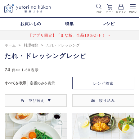
検索
カート
ログイン
MENU
お買いもの
特集
レシピ
【アプリ限定】「まな板」全品10％OFF！ ＞
ホーム
>
料理種類
>
たれ・ドレッシング
たれ・ドレッシングレシピ
74
件中
1-60
表示
すべてを表示
定番のみを表示
レシピ検索
並び替え
絞り込み