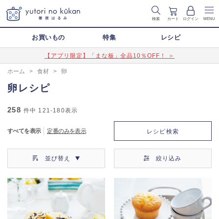
検索
カート
ログイン
MENU
お買いもの
特集
レシピ
【アプリ限定】「まな板」全品10％OFF！ ＞
ホーム
>
食材
>
卵
卵レシピ
258
件中
121-180
表示
すべてを表示
定番のみを表示
レシピ検索
並び替え
絞り込み