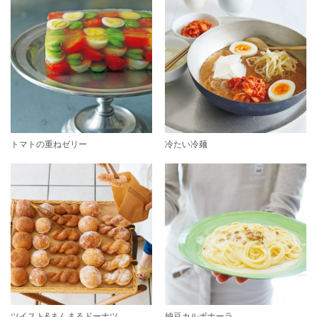
トマトの重ねゼリー
冷たい冷麺
ツイスト&まんまるドーナツ
納豆カルボナーラ