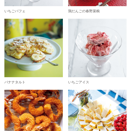
いちごパフェ
鶏だんごの春野菜椀
バナナタルト
いちごアイス