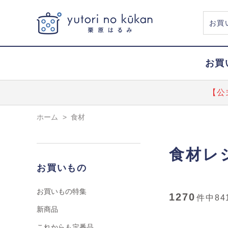
お買
【公
ホーム
>
食材
食材レ
お買いもの
お買いもの特集
1270
件中
84
新商品
これからも定番品