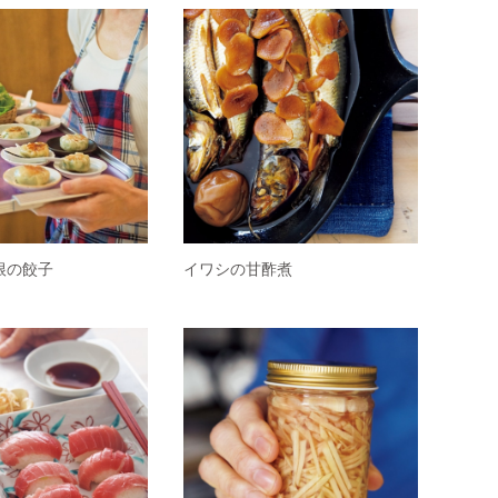
根の餃子
イワシの甘酢煮