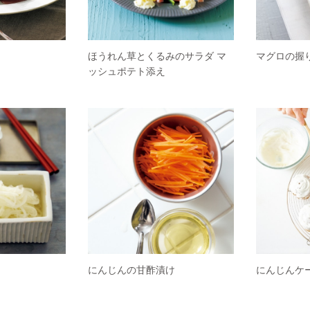
ほうれん草とくるみのサラダ マ
マグロの握
ッシュポテト添え
にんじんの甘酢漬け
にんじんケ