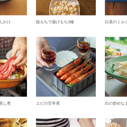
んかけ
鏡もちで揚げもち3種
白菜のミル
蒸し煮
エビの甘辛煮
白の炒めな