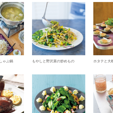
しゃぶ鍋
もやしと野沢菜の炒めもの
ホタテと大