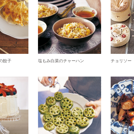
の餃子
塩もみ白菜のチャーハン
チョリソー