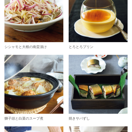
シシャモと大根の南蛮漬け
とろとろプリン
獅子頭と白菜のスープ煮
焼きサバずし