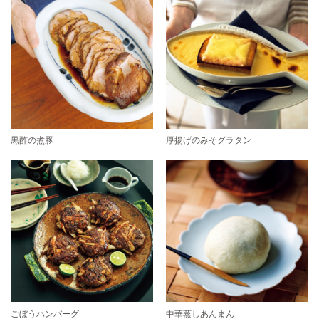
黒酢の煮豚
厚揚げのみそグラタン
ごぼうハンバーグ
中華蒸しあんまん