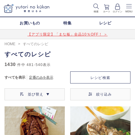
検索
カート
ログイン
MENU
お買いもの
特集
レシピ
【アプリ限定】「まな板」全品10％OFF！ ＞
HOME
>
すべてのレシピ
すべてのレシピ
1430
件中
481-540
表示
すべてを表示
定番のみを表示
レシピ検索
並び替え
絞り込み