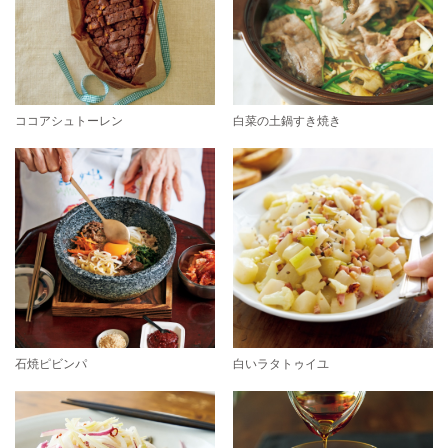
ココアシュトーレン
白菜の土鍋すき焼き
石焼ピビンパ
白いラタトゥイユ