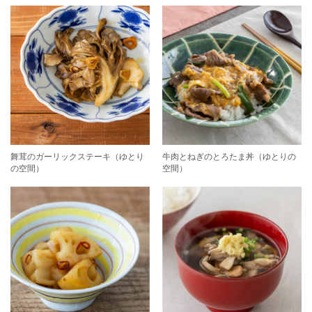
舞茸のガーリックステーキ（ゆとり
牛肉とねぎのとろたま丼（ゆとりの
の空間）
空間）