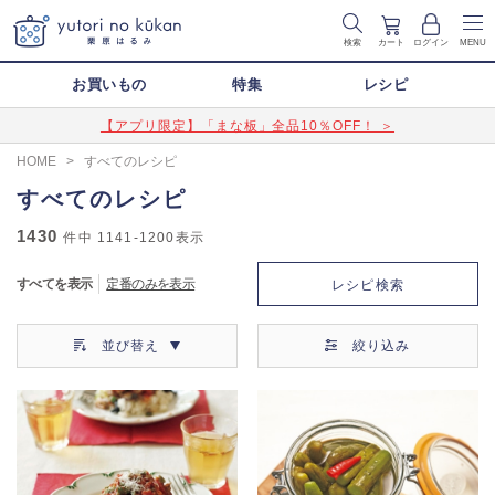
検索
カート
ログイン
MENU
お買いもの
特集
レシピ
【アプリ限定】「まな板」全品10％OFF！ ＞
HOME
>
すべてのレシピ
すべてのレシピ
1430
件中
1141-1200
表示
すべてを表示
定番のみを表示
レシピ検索
並び替え
絞り込み