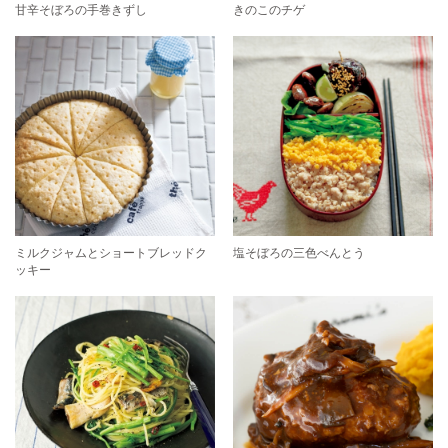
甘辛そぼろの手巻きずし
きのこのチゲ
ミルクジャムとショートブレッドク
塩そぼろの三色べんとう
ッキー