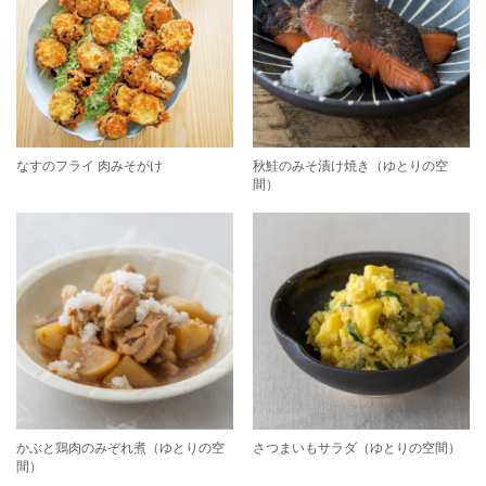
なすのフライ 肉みそがけ
秋鮭のみそ漬け焼き（ゆとりの空
間）
かぶと鶏肉のみぞれ煮（ゆとりの空
さつまいもサラダ（ゆとりの空間）
間）