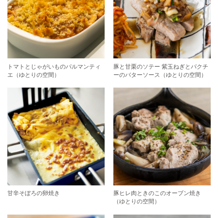
トマトとじゃがいものパルマンティ
豚と甘栗のソテー 紫玉ねぎとパクチ
エ（ゆとりの空間）
ーのバターソース（ゆとりの空間）
甘辛そぼろの卵焼き
豚ヒレ肉ときのこのオーブン焼き
（ゆとりの空間）