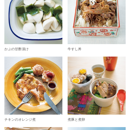
かぶの甘酢漬け
牛すし丼
チキンのオレンジ煮
煮豚と煮卵