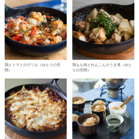
鶏とトマトのグリル（ゆとりの空
鶏もも肉とれんこんのうま煮（ゆと
間）
りの空間）