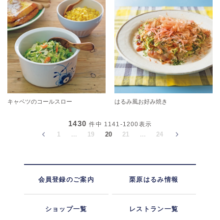
キャベツのコールスロー
はるみ風お好み焼き
1430
件中
1141-1200
表示
1
...
19
20
21
...
24
会員登録のご案内
栗原はるみ情報
ショップ一覧
レストラン一覧