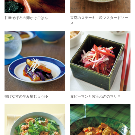
甘辛そぼろの卵かけごはん
豆腐のステーキ 粒マスタードソー
ス
揚げなすの辛み酢じょうゆ
赤ピーマンと紫玉ねぎのマリネ