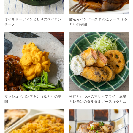
オイルサーディンとせりのペペロン
煮込みハンバーグ きのこソース（ゆ
チーノ
とりの空間）
マッシュドパンプキン（ゆとりの空
秋鮭とかつおのマリネフライ 豆腐
間）
とレモンのタルタルソース（ゆとり
の空間）