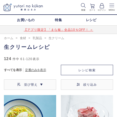
検索
カート
ログイン
MENU
お買いもの
特集
レシピ
【アプリ限定】「まな板」全品10％OFF！ ＞
ホーム
>
食材
>
乳製品
>
生クリーム
生クリームレシピ
124
件中
61-120
表示
すべてを表示
定番のみを表示
レシピ検索
並び替え
絞り込み